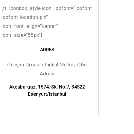
[rt_iconbox_style icon_icofont=”icofont
icofont-location-pin”
icon_font_align=”center”
icon_size=”55px”]
ADRES
Gelişim Group İstanbul Merkez Ofis
Adresi
Akçaburgaz, 1574. Sk. No:7, 34522
Esenyurt/Istanbul