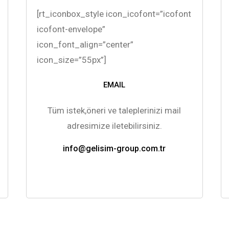
[rt_iconbox_style icon_icofont=”icofont
icofont-envelope”
icon_font_align=”center”
icon_size=”55px”]
EMAIL
Tüm istek,öneri ve taleplerinizi mail
adresimize iletebilirsiniz.
info@gelisim-group.com.tr