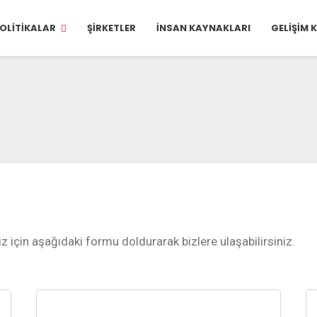
OLITIKALAR
ŞIRKETLER
İNSAN KAYNAKLARI
GELIŞIM
ız için aşağıdaki formu doldurarak bizlere ulaşabilirsiniz.