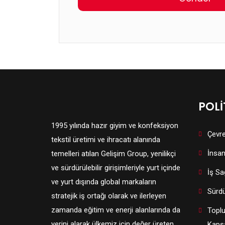
POLİ
1995 yılında hazır giyim ve konfeksiyon
Çevre
tekstil üretimi ve ihracatı alanında
İnsan
temelleri atılan Gelişim Group, yenilikçi
ve sürdürülebilir girişimleriyle yurt içinde
İş Sağ
ve yurt dışında global markaların
Sürdür
stratejik iş ortağı olarak ve ilerleyen
zamanda eğitim ve enerji alanlarında da
Toplu
yerini alarak ülkemiz için değer üreten
Kapsa