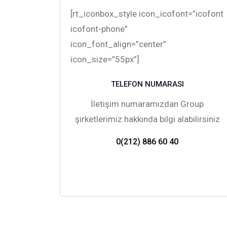
[rt_iconbox_style icon_icofont=”icofont
icofont-phone”
icon_font_align=”center”
icon_size=”55px”]
TELEFON NUMARASI
İletişim numaramızdan Group
şirketlerimiz hakkında bilgi alabilirsiniz
0(212) 886 60 40